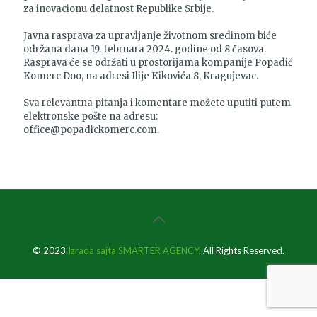
za inovacionu delatnost Republike Srbije.
Javna rasprava za upravljanje životnom sredinom biće
održana dana 19. februara 2024. godine od 8 časova.
Rasprava će se održati u prostorijama kompanije Popadić
Komerc Doo, na adresi Ilije Kikovića 8, Kragujevac.
Sva relevantna pitanja i komentare možete uputiti putem
elektronske pošte na adresu:
office@popadickomerc.com.
© 2023
Izrada sajta SMARTER AGENCY
. All Rights Reserved.